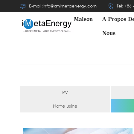
E-mail:info@xmimetaenergy.com
Tél: +86
Maison
À Propos D
Nous
RV
Notre usine