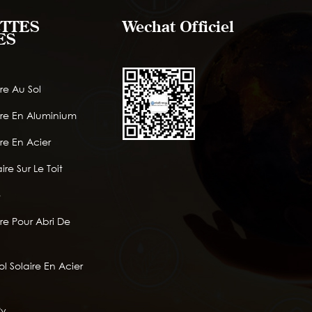
TTES
Wechat Officiel
ES
re Au Sol
ire En Aluminium
re En Acier
ire Sur Le Toit
e
re Pour Abri De
l Solaire En Acier
Pv