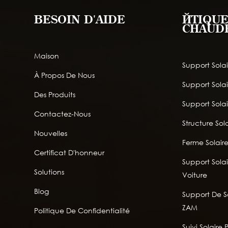
BESOIN D'AIDE
ÉTIQUE
CHAUD
Maison
Support Solai
À Propos De Nous
Support Sola
Des Produits
Support Solai
Contactez-Nous
Structure Sola
Nouvelles
Ferme Solair
Certificat D'honneur
Support Solai
Solutions
Voiture
Blog
Support De So
ZAM
Politique De Confidentialité
Suivi Solaire 