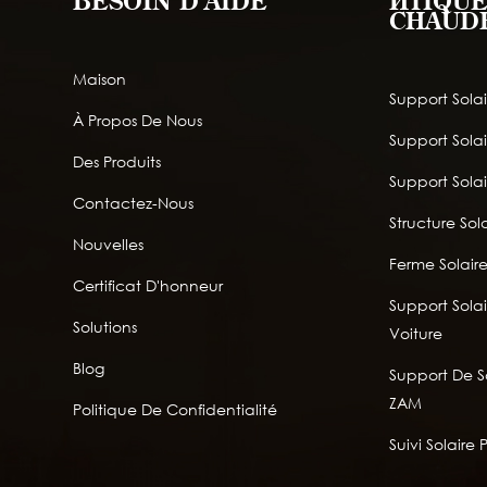
BESOIN D'AIDE
ÉTIQUE
CHAUD
Maison
Support Solai
À Propos De Nous
Support Sola
Des Produits
Support Solai
Contactez-Nous
Structure Sola
Nouvelles
Ferme Solair
Certificat D'honneur
Support Solai
Solutions
Voiture
Blog
Support De So
ZAM
Politique De Confidentialité
Suivi Solaire 