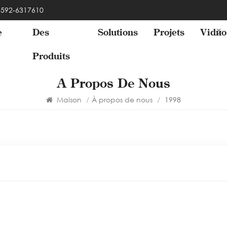
 -592-6317610
e
Des
Solutions
Projets
Vidéo
Produits
À Propos De Nous
Maison
/
À propos de nous
/
1998