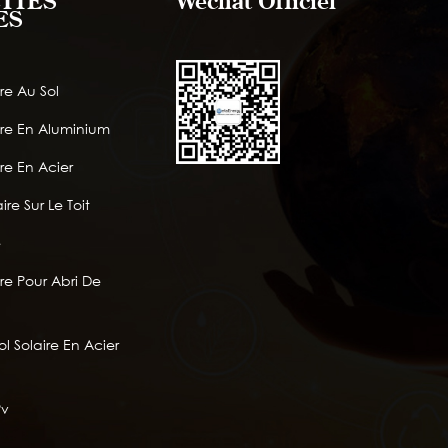
TTES
Wechat Officiel
ES
re Au Sol
ire En Aluminium
re En Acier
ire Sur Le Toit
e
re Pour Abri De
l Solaire En Acier
Pv