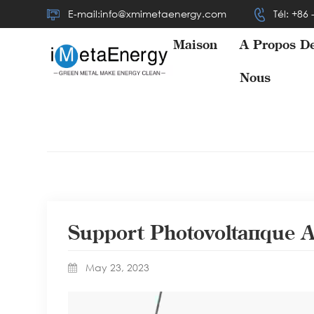
E-mail:info@xmimetaenergy.com
Tél: +86
Maison
À Propos D
Nous
Support Photovoltaïque A
May 23, 2023