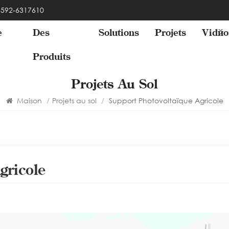
 -592-6317610
e
Des
Solutions
Projets
Vidéo
Produits
Projets Au Sol
Maison
/
Projets au sol
/
Support Photovoltaïque Agricole
gricole