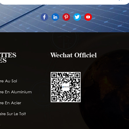
TTES
Wechat Officiel
ES
re Au Sol
ire En Aluminium
re En Acier
ire Sur Le Toit
e