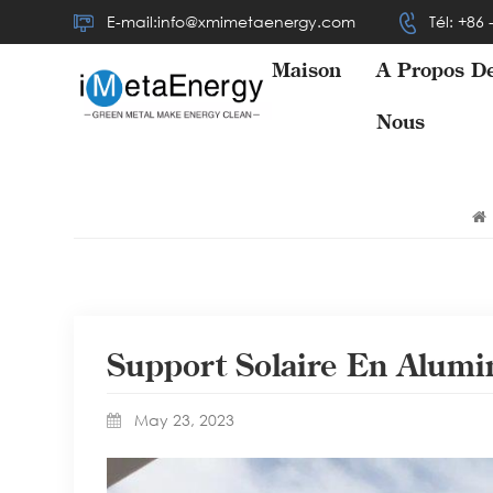
E-mail:info@xmimetaenergy.com
Tél: +86
Maison
À Propos D
Nous
Support Solaire En Alum
May 23, 2023