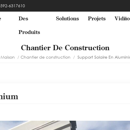
 -592-6317610
e
Des
Solutions
Projets
Vidéo
Produits
Chantier De Construction
Maison
/
Chantier de construction
/
Support Solaire En Alumin
inium