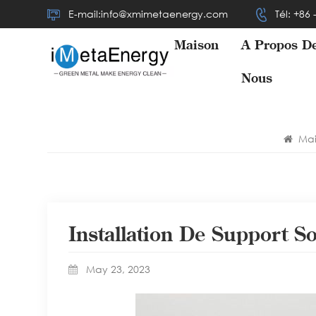
E-mail:info@xmimetaenergy.com
Tél: +86
Maison
À Propos D
Nous
Mai
Installation De Support So
May 23, 2023