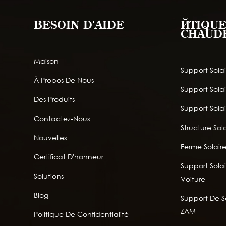
BESOIN D'AIDE
ÉTIQUE
CHAUD
Maison
Support Solai
À Propos De Nous
Support Sola
Des Produits
Support Solai
Contactez-Nous
Structure Sola
Nouvelles
Ferme Solair
Certificat D'honneur
Support Solai
Solutions
Voiture
Blog
Support De So
ZAM
Politique De Confidentialité