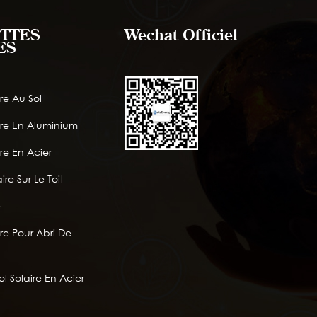
TTES
Wechat Officiel
ES
re Au Sol
ire En Aluminium
re En Acier
ire Sur Le Toit
e
re Pour Abri De
l Solaire En Acier