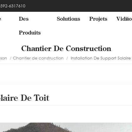
 -592-6317610
e
Des
Solutions
Projets
Vidéo
Produits
Chantier De Construction
son
/
Chantier de construction
/
Installation De Support Solaire
laire De Toit