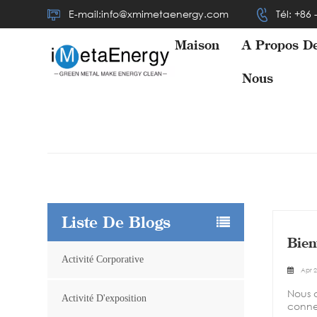
E-mail:info@xmimetaenergy.com
Tél: +86
Maison
À Propos D
Nous
Liste De Blogs
Bien
Activité Corporative
Apr 2
Nous 
Activité D'exposition
conne