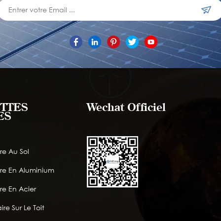
TTES
Wechat Officiel
ES
re Au Sol
ire En Aluminium
re En Acier
ire Sur Le Toit