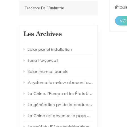
potent
et col
ÉTIQU
Tendance De L'industrie
d'atel
dévelo
VOI
durabl
découv
l'envi
Les Archives
solair
vous a
Mexiq
Solar panel installation
choix 
centra
Tesla Powerwall
témoi
Solar thermal panels
A systematic review of recent air source heat pump (ASHP) systems assisted by solar thermal, photovoltaic and photovoltaic/thermal sources
La Chine, l'Europe et les États-Unis ont tous des politiques pertinentes pour soutenir l'industrie photovoltaïque
La génération pv de la production d'énergie photovoltaïque a été améliorée d'année en année
La Chine est devenue le pays avec le plus gros investissement dans les nouvelles énergies
Le coût du PV a considérablement diminué et la tendance se poursuit