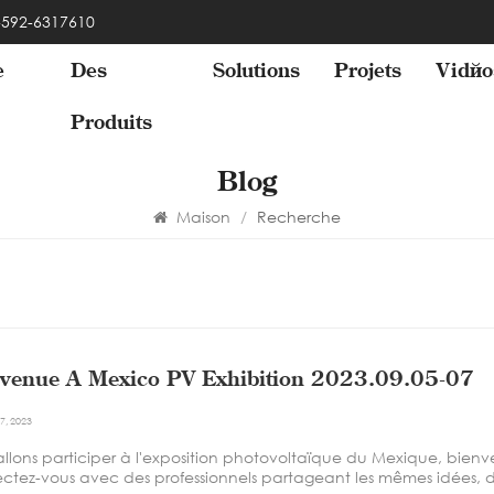
 -592-6317610
e
Des
Solutions
Projets
Vidéo
Produits
Blog
Maison
/
Recherche
venue À Mexico PV Exhibition 2023.09.05-07
7, 2023
allons participer à l'exposition photovoltaïque du Mexique, bien
ctez-vous avec des professionnels partageant les mêmes idées, des